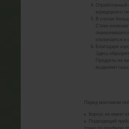
Отработанный с
коридорного ти
В случае больш
Стоки начинают
перекачивается
отключается и 
Благодаря аэро
Здесь образуют
Продукты их жи
выделяют газы
Перед монтажом сеп
Корпус не имеет 
Подводящий трубоп
точно по профилю т