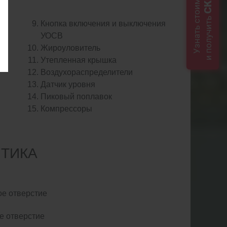
Узнать стоимость
и получить
Кнопка включения и выключения
УОСВ
Жироуловитель
Утепленная крышка
Воздухораспределители
Датчик уровня
Пиковый поплавок
Компрессоры
ТИКА
ое отверстие
е отверстие