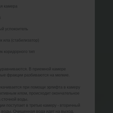
я камера
к
ый успокоитель
к ила (стабилизатор)
ик коридорного тип
 уравниваются. В приемной камере
ные фракции разбиваются на мелкие.
екачивается при помощи эрлифта в камеру
активным илом, происходит окончательное
 сточной воды.
ии поступает в третью камеру - вторичный
й воды. Очищенная вода идет на выход.