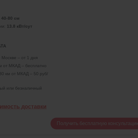
:
40-80 см
ии:
13.8 кВт/сут
АТА
 Москве – от 1 дня
км от МКАД – бесплатно
30 км от МКАД – 50 руб/
ный или безналичный
оимость доставки
Получить бесплатную консультаци