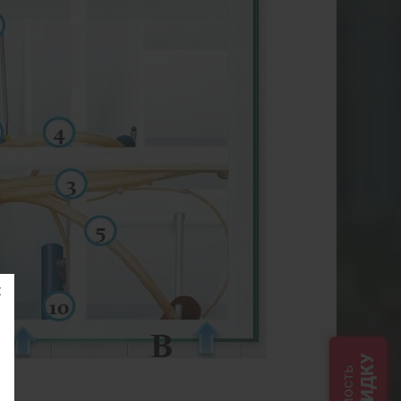
СКИДКУ
ия