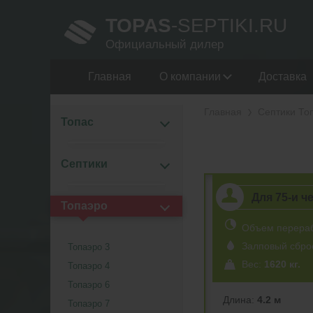
TOPAS
-SEPTIKI.RU
Официальный дилер
Главная
О компании
Доставка
Главная
Септики То
Топас
Септики
Для 75-и ч
Топаэро
Объем перера
Залповый сбро
Топаэро 3
Вес:
1620 кг.
Топаэро 4
Топаэро 6
Длина:
4.2 м
Топаэро 7