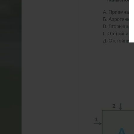
А. Приемная 
Б. Аэротенк
В. Вторичный
Г. Отстойник 
Д. Отстойник 