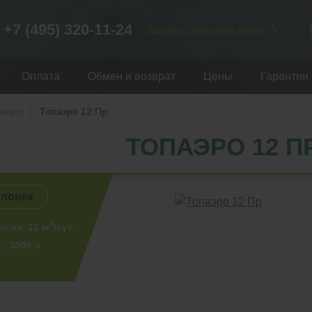
+7 (495) 320-11-24
Заказать обратный звонок
Оплата
Обмен и возврат
Цены
Гарантии
паэро
Топаэро 12 Пр
ТОПАЭРО 12 П
еловек
3
ботки:
12 м
/сут.
с:
3000 л.