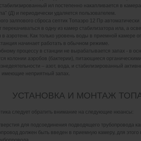
табилизированный ил постепенно накапливается в камерах "
па" (Д) и периодически удаляется пользователем.
ого залпового сброса септик Топаэро 12 Пр автоматически
 перекачиваться в одну из камер стабилизатора ила, а осв
 в аэротенк. Как только уровень воды в приемной камере 
станция начинает работать в обычном режиме.
бному процессу в станции не вырабатывается запах - в осн
ся колонии аэробов (бактерии), питающиеся органическими 
знедеятельности – азот, вода, и стабилизированный активн
, имеющие неприятный запах.
УСТАНОВКА И МОНТАЖ ТОПА
тика следует обратить внимание на следующие нюансы:
отверстия для подсоединения подводящего трубопровода ка
ровод должен быть введен в приемную камеру, для этого 
рубопровода.