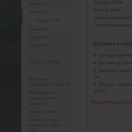
Ширина:
2.2 м
Топаэро 9
Высота:
3.1 м
Топаэро 12
Глубина залегания
Топаэро 12 Пр
Потреблeние энерг
Топаэро 16
Топаэро 24
ДОСТАВКА И ОПЛ
Топаэро 32
Срок доставки по
Отзывы о Топаэро
Доставка до 30 
Доставка свыше 
км
Модульные
Оплата – налич
сооружения Топаэро-М
расчет
Преимущества и
принцип работы
Рассчитать ст
Topaero-M
Почему Топаэро
Серия очистных
станций от «Топол
Эко»