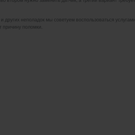
во втором нужно заменить датчик, а третий вариант требует
 и других неполадок мы советуем воспользоваться услугам
т причину поломки.