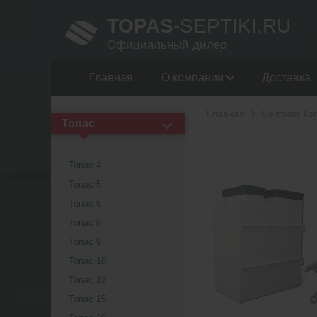
TOPAS
-SEPTIKI.RU
Официальный дилер
Главная
О компании
Доставка
Главная
Септики То
Топас
Топас 4
Топас 5
Топас 6
Топас 8
Топас 9
Топас 10
Топас 12
Топас 15