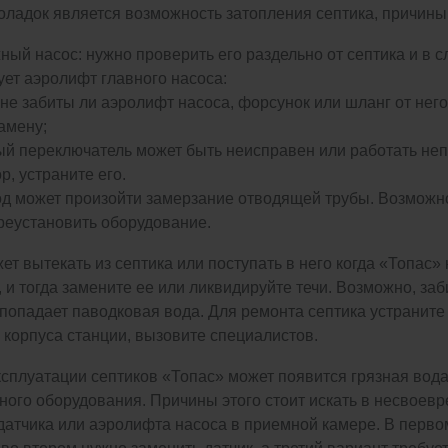
ладок является возможность затопления септика, причины 
ный насос: нужно проверить его раздельно от септика и в с
ет аэролифт главного насоса:
 не забиты ли аэролифт насоса, форсунок или шланг от нег
замену;
й переключатель может быть неисправен или работать непра
р, устраните его.
од может произойти замерзание отводящей трубы. Возможн
реустановить оборудование.
жет вытекать из септика или поступать в него когда «Топас»
, и тогда замените ее или ликвидируйте течи. Возможно, заб
 попадает паводковая вода. Для ремонта септика устраните
корпуса станции, вызовите специалистов.
эксплуатации септиков «Топас» может появится грязная во
тного оборудования. Причины этого стоит искать в несвоев
датчика или аэролифта насоса в приемной камере. В перв