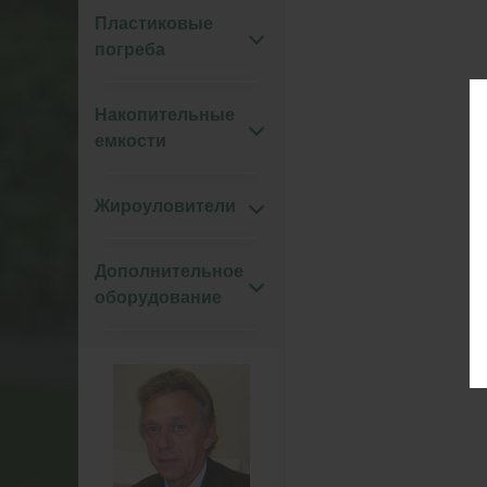
Пластиковые
погреба
Накопительные
емкости
Жироуловители
Дополнительное
оборудование