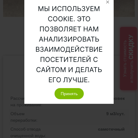
МЫ ИСПОЛЬЗУЕМ
COOKIE. ЭТО
В водоем через блок доочистки
ПОЗВОЛЯЕТ НАМ
СКИДКУ
АНАЛИЗИРОВАТЬ
Узнать стоимость
ПОХОЖИЕ ТОВАРЫ
ВЗАИМОДЕЙСТВИЕ
ПОСЕТИТЕЛЕЙ С
и получить
Топас 50
САЙТОМ И ДЕЛАТЬ
ЕГО ЛУЧШЕ.
Принять
Рассчитан
50 человек
на проживание:
Объем
9 м3/сут.
переработки:
Способ отвода
самотечный
очищенной воды: