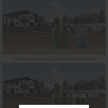
В ливневую канаву через накопительный резервуар