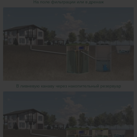
На поле фильтрации или в дренаж
В ливневую канаву через накопительный резервуар