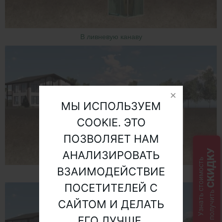
В ливневую канаву
МЫ ИСПОЛЬЗУЕМ
COOKIE. ЭТО
ПОЗВОЛЯЕТ НАМ
СКИДКУ
АНАЛИЗИРОВАТЬ
Узнать стоимость
ВЗАИМОДЕЙСТВИЕ
В дренажный колодец
ПОСЕТИТЕЛЕЙ С
и получить
САЙТОМ И ДЕЛАТЬ
ЕГО ЛУЧШЕ.