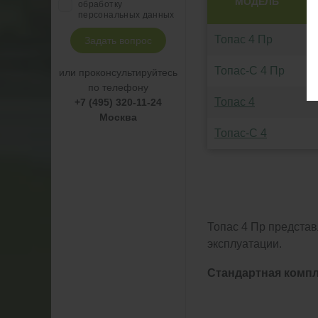
МОДЕЛЬ
обработку
персональных данных
Топас 4 Пр
Задать вопрос
Топас-С 4 Пр
или проконсультируйтесь
по телефону
Топас 4
+7 (495) 320-11-24
Москва
Топас-С 4
Топас 4 Пр предста
эксплуатации.
Стандартная компле