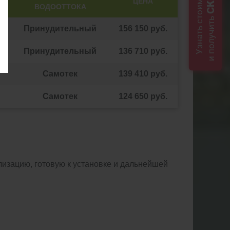
Узнать стоимость
ЦЕНА
Т
ВОДООТТОКА
и получить
Принудительный
156 150 руб.
Принудительный
136 710 руб.
Самотек
139 410 руб.
Самотек
124 650 руб.
изацию, готовую к установке и дальнейшей