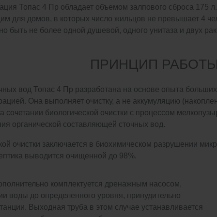
ция Топас 4 Пр обладает объемом залпового сброса 175 л. 
щим для домов, в которых число жильцов не превышает 4 ч
но быть не более одной душевой, одного унитаза и двух рак
ПРИНЦИП РАБОТ
чных вод Топас 4 Пр разработана на основе опыта больших 
ацией. Она выполняет очистку, а не аккумуляцию (накопле
а сочетании биологической очистки с процессом мелкопузы
ния органической составляющей сточных вод.
кой очистки заключается в биохимическом разрушении мик
септика выводится очищенной до 98%.
дополнительно комплектуется дренажным насосом,
ии воды до определенного уровня, принудительно
танции. Выходная труба в этом случае устанавливается