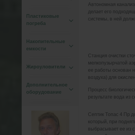
Автономная канализа
делает его подходя
Пластиковые
системы, в ней долж
погреба
Накопительные
емкости
Станция очистки сто
мелкопузырчатой аэр
Жироуловители
ее работы основан н
воздуха) для окисле
Дополнительное
Процесс биологичес
оборудование
результате вода из 
Септик Топас 4 Пр 
который, при поднят
выбрасывает ее из с