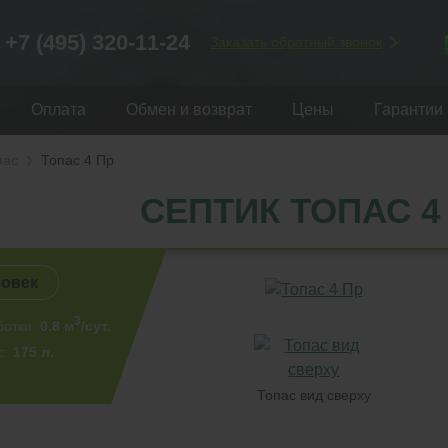
+7 (495) 320-11-24
Заказать обратный звонок
Оплата
Обмен и возврат
Цены
Гарантии
пас
Топас 4 Пр
СЕПТИК ТОПАС 4
ловек
3
ботки:
0.8 м
/сут.
с:
175 л.
Топас вид сверху