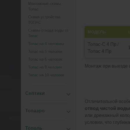
Монтажные схемы
Топас
Схема устройства
ТОПАС
Схемы отвода воды от
МОДЕЛЬ
Топас
Топас на 4 человека
Топас-С 4 Пр /
Топас 4 Пр
Топас на 5 человек
Топас на 6 человек
Монтаж при выезде о
Топас на 8 человек
Топас на 10 человек
Септики
Отличительной особ
отвод чистой воды
Топаэро
или дренажный коло
условии, что глубин
Тополь