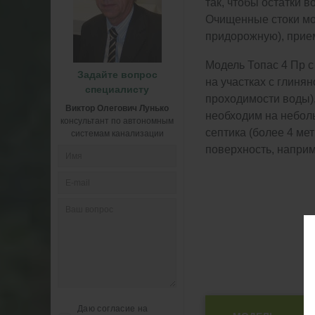
так, чтобы остатки 
Очищенные стоки мо
придорожную), прием
Модель Топас 4 Пр 
Задайте вопрос
на участках с глиня
специалисту
проходимости воды),
Виктор Олегович Лунько
необходим на небол
консультант по автономным
септика (более 4 ме
системам канализации
поверхность, наприм
Даю согласие на