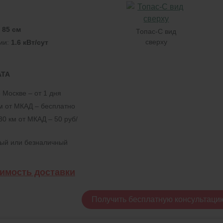
:
85 см
Топас-С вид
сверху
ии:
1.6 кВт/сут
АТА
 Москве – от 1 дня
км от МКАД – бесплатно
30 км от МКАД – 50 руб/
ный или безналичный
оимость доставки
Получить бесплатную консультаци