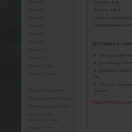
Ширина:
1 м
Топас 15
Высота:
2.6 м
Топас 20
Глубина залегания
Топас 30
Потреблeние энерг
Топас 40
Топас 50
Топас 75
ДОСТАВКА И ОПЛ
Топас 100
Срок доставки по
Топас 150
Доставка до 30 
Монтаж Топас
Доставка свыше 
Отзывы о Топас
км
Оплата – налич
расчет
Септик Топас зимой
Бытовая химия и Топас
Рассчитать ст
Компрессор для Топас
Памятка для
владельца Топас
Ремонт Топас