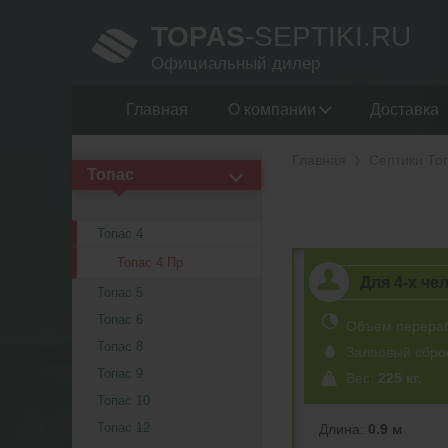
TOPAS
-SEPTIKI.RU
Официальный дилер
Главная
О компании
Доставка
Главная
Септики То
Топас
Топас 4
Топас 4 Пр
Для 4-х че
Топас 5
Топас 6
Объем перера
Топас 8
Залповый сбро
Топас 9
Вес:
225 кг.
Топас 10
Топас 12
Длина:
0.9 м