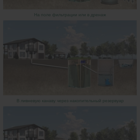
На поле фильтрации или в дренаж
В ливневую канаву через накопительный резервуар