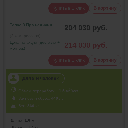
Купить в 1 клик
В корзину
Топас 8 Пр
в наличии
204 030 руб.
(2 компрессора)
Цена по акции (доставка +
214 030 руб.
монтаж)
Купить в 1 клик
В корзину
Для 8-и человек
3
Объем переработки:
1.5 м
/сут.
Залповый сброс:
440 л.
Вес:
360 кг.
Длина:
1.6 м
Ширина:
1.2 м