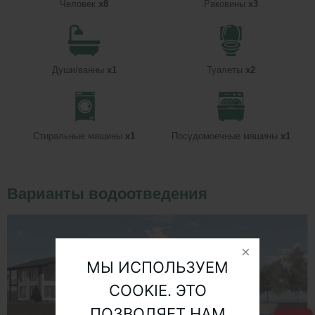
Человек
x8
Раковины
x3
Души/ванны
x1
Туалеты
x2
Стиральные машины
x1
Посудомоечные машины
x1
Варианты водоотведения
МЫ ИСПОЛЬЗУЕМ
COOKIE. ЭТО
ПОЗВОЛЯЕТ НАМ