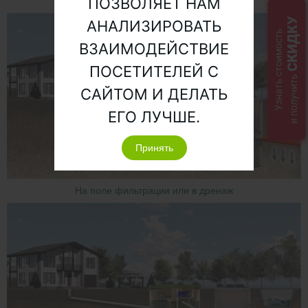
ПОЗВОЛЯЕТ НАМ
В накопительный резервуар
СКИДКУ
АНАЛИЗИРОВАТЬ
Узнать стоимость
ВЗАИМОДЕЙСТВИЕ
ПОСЕТИТЕЛЕЙ С
и получить
САЙТОМ И ДЕЛАТЬ
ЕГО ЛУЧШЕ.
Принять
На поле фильтрации или в дренаж