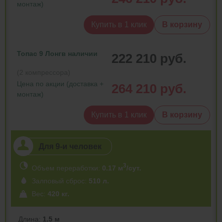
монтаж)
Купить в 1 клик
В корзину
Топас 9 Лонг
в наличии
222 210 руб.
(2 компрессора)
Цена по акции (доставка +
264 210 руб.
монтаж)
Купить в 1 клик
В корзину
Для 9-и человек
3
Объем переработки:
0.17 м
/сут.
Залповый сброс:
510 л.
Вес:
420 кг.
Длина:
1.5 м